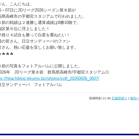
さん、こんにちは。
06～07日にJDリーグ2026シーズン第８節が
馬県高崎市の宇都宮スタジアムで行われました。
８節の戦績は２連勝し通算成績は8勝10敗で、
地区第６位に浮上しました！
半残り４試合も勝って白星を重ねたい！
場の皆さん、日立サンディーバのファン
皆さん、熱い応援を宜しくお願い致します。
🔥🔥🔥
８節の写真をフォトアルバムに公開しました。
2026年 JDリーグ第８節 群馬県高崎市/宇都宮スタジアム🥎
ps://hitachiblog.lekumo.biz/photos/soft_20260606_0607/
立サンディーバ フォトアルバム
投稿時刻 11:36
応援団便り
|
個別