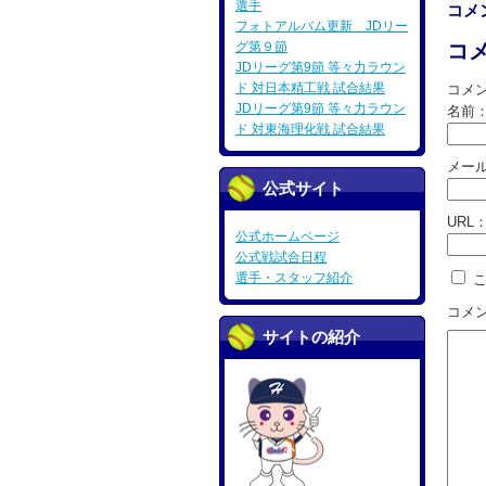
選手
コメ
フォトアルバム更新 JDリー
グ第９節
コ
JDリーグ第9節 等々力ラウン
ド 対日本精工戦 試合結果
コメ
JDリーグ第9節 等々力ラウン
名前
ド 対東海理化戦 試合結果
メー
公式サイト
URL
公式ホームページ
公式戦試合日程
選手・スタッフ紹介
こ
コメ
サイトの紹介