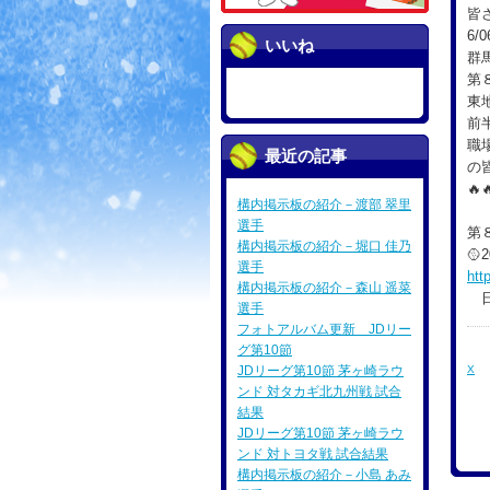
皆
6/
いいね
群
第
東
前
職
最近の記事
の
🔥
構内掲示板の紹介－渡部 翠里
選手
第
構内掲示板の紹介－堀口 佳乃

選手
htt
構内掲示板の紹介－森山 遥菜
日
選手
フォトアルバム更新 JDリー
グ第10節
JDリーグ第10節 茅ヶ崎ラウ
X
ンド 対タカギ北九州戦 試合
結果
JDリーグ第10節 茅ヶ崎ラウ
ンド 対トヨタ戦 試合結果
構内掲示板の紹介－小島 あみ