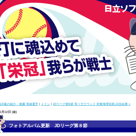
掲示板の紹介－後藤 実緒選手
|
メイン
|
JDリーグ第9節 等々力ラウンド 対東海理化戦 試合結果 »
6月12日 (金)
フォトアルバム更新 JDリーグ第８節