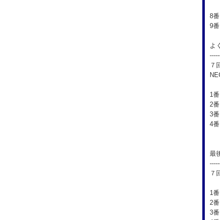
1
8
9
よ
-----
７
N
1
2
3
4
最
-----
７
1
2番
3番