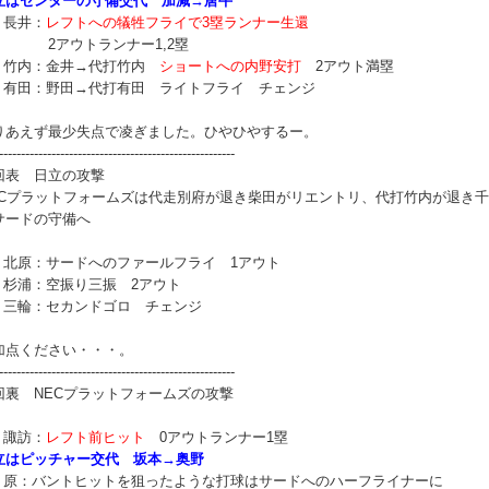
立はセンターの守備交代 加減→唐牛
 長井：
レフトへの犠牲フライで3塁ランナー生還
アウトランナー1,2塁
番 竹内：金井→代打竹内
ショートへの内野安打
2アウト満塁
番 有田：野田→代打有田 ライトフライ チェンジ
りあえず最少失点で凌ぎました。ひやひやするー。
------------------------------------------------------
回表 日立の攻撃
ECプラットフォームズは代走別府が退き柴田がリエントリ、代打竹内が退き
サードの守備へ
番 北原：サードへのファールフライ 1アウト
番 杉浦：空振り三振 2アウト
番 三輪：セカンドゴロ チェンジ
加点ください・・・。
------------------------------------------------------
回裏 NECプラットフォームズの攻撃
 諏訪：
レフト前ヒット
0アウトランナー1塁
立はピッチャー交代 坂本→奥野
番 原：バントヒットを狙ったような打球はサードへのハーフライナーに