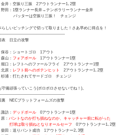
番 金井：空振り三振 2アウトランナー1､2塁
番 野田：1塁ランナー長井→テンポラリーランナー金井
ッターは空振り三振！ チェンジ
本らしいピッチングで切って取りました！さあ早めに得点を！
------------------------------------------------------
回表 日立の攻撃
番 保谷：ショートゴロ 1アウト
 森山：
フォアボール
1アウトランナー1塁
番 堀口：レフトへのファールフライ 2アウトランナー1塁
 北原：
レフト前へのポテンヒット
2アウトランナー1､2塁
番 杉浦：打たされてサードゴロ チェンジ
あ守備頑張っていこう(ポロポロさせないでね！)。
------------------------------------------------------
回裏 NECプラットフォームズの攻撃
 諏訪：
デッドボール
0アウトランナー1塁
 原：
バントなのか打ち損ねなのか、キャッチャー前に転がった
球は取り損ねとなりオールセーフ
0アウトランナー1､2塁
番 柴田：送りバント成功 1アウトランナー2､3塁