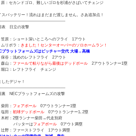
番 原：セカンドゴロ、難しいゴロを杉浦がさばいてチェンジ
イスバッテリー！流れはまだまだ渡しません。さあ追加点！
------------------------------------------------------
回表 日立の攻撃
番 笠原：ショート深いところへのフライ 1アウト
番 ムリポラ：
きました！センターオーバーのソロホームラン！
ECプラットフォームズはピッチャー交代 大場→高橋
番 保谷：浅めのレフトフライ 2アウト
 森山：
ファールで粘りながら最後はデッドボール
2アウトランナー1塁
番 堀口：レフトフライ チェンジ
ましたデジャ！
------------------------------------------------------
回裏 NECプラットフォームズの攻撃
 柴田：
フォアボール
0アウトランナー1塁
 塩田：
初球デッドボール
0アウトランナー1､2塁
番 木村：2塁ランナー柴田→代走別府
バッターは
フォアボール
0アウト満塁
番 辻野：ファーストフライ 1アウト満塁