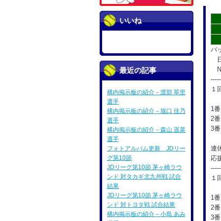
いいね
バ
日
NE
最近の記事
-----
１
構内掲示板の紹介－渡部 翠里
選手
1
構内掲示板の紹介－堀口 佳乃
2
選手
3
構内掲示板の紹介－森山 遥菜
選手
連
フォトアルバム更新 JDリー
グ第10節
応
JDリーグ第10節 茅ヶ崎ラウ
-----
ンド 対タカギ北九州戦 試合
１
結果
JDリーグ第10節 茅ヶ崎ラウ
1
ンド 対トヨタ戦 試合結果
2番
構内掲示板の紹介－小島 あみ
3番