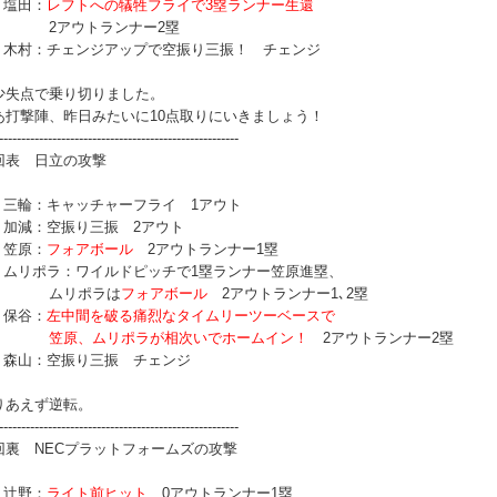
 塩田：
レフトへの犠牲フライで3塁ランナー生還
アウトランナー2塁
番 木村：チェンジアップで空振り三振！ チェンジ
少失点で乗り切りました。
あ打撃陣、昨日みたいに10点取りにいきましょう！
------------------------------------------------------
回表 日立の攻撃
番 三輪：キャッチャーフライ 1アウト
番 加減：空振り三振 2アウト
 笠原：
フォアボール
2アウトランナー1塁
番 ムリポラ：ワイルドピッチで1塁ランナー笠原進塁、
ムリポラは
フォアボール
2アウトランナー1､2塁
 保谷：
左中間を破る痛烈なタイムリーツーベースで
原、ムリポラが相次いでホームイン！
2アウトランナー2塁
番 森山：空振り三振 チェンジ
りあえず逆転。
------------------------------------------------------
回裏 NECプラットフォームズの攻撃
 辻野：
ライト前ヒット
0アウトランナー1塁