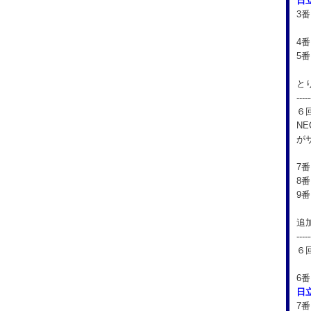
日
3番
2
4
5
と
-----
６
N
が
7
8
9
追
-----
６
6番
日
7