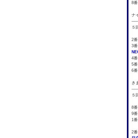
8
ナ
-----
５
2
3
N
4
5番
6
き
-----
５
8番
9番
1
2