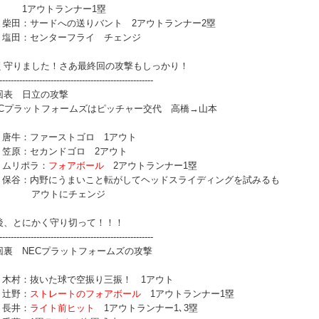
アウトランナー1塁
番 柴田：サードへの送りバント 2アウトランナー2塁
番 塩田：センターフライ チェンジ
く守りました！さあ最終回の攻撃もしっかり！
------------------------------------------------------
回表 日立の攻撃
ECプラットフォームズはピッチャー交代 高橋→山本
番 唐牛：ファーストゴロ 1アウト
番 笠原：セカンドゴロ 2アウト
番 ムリポラ：
フォアボール
2アウトランナー1塁
番 保谷：内野にうまいこと転がしてヘッドスライディングを試みるも
アウトにチェンジ
後、とにかく守り切って！！！
------------------------------------------------------
回裏 NECプラットフォームズの攻撃
番 木村：抜いた球で空振り三振！ 1アウト
 辻野：
ストレートのフォアボール
1アウトランナー1塁
 長井：
ライト前ヒット
1アウトランナー1､3塁