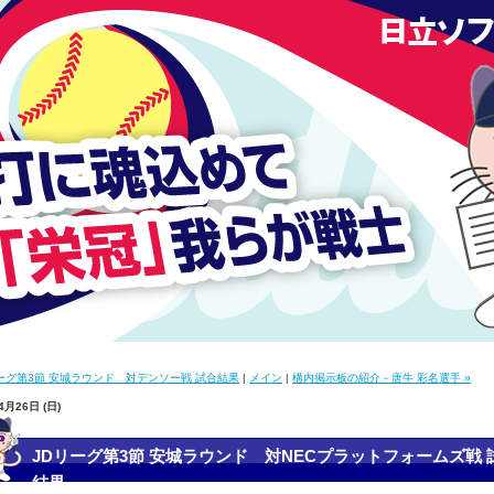
リーグ第3節 安城ラウンド 対デンソー戦 試合結果
|
メイン
|
構内掲示板の紹介－唐牛 彩名選手 »
4月26日 (日)
JDリーグ第3節 安城ラウンド 対NECプラットフォームズ戦 
結果