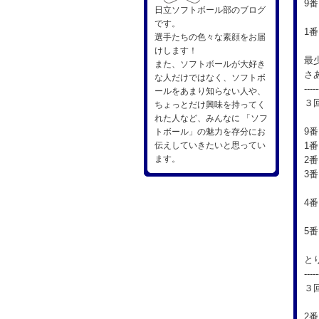
9番
日立ソフトボール部のブログ
2
です。
1
選手たちの色々な素顔をお届
けします！
最
また、ソフトボールが大好き
さ
な人だけではなく、ソフトボ
-----
ールをあまり知らない人や、
３
ちょっとだけ興味を持ってく
れた人など、みんなに 「ソフ
9
トボール」の魅力を存分にお
伝えしていきたいと思ってい
1
ます。
2番
3
4番
笠
5
と
-----
３
2番