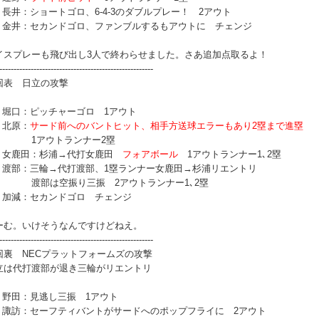
番 長井：ショートゴロ、6-4-3のダブルプレー！ 2アウト
番 金井：セカンドゴロ、ファンブルするもアウトに チェンジ
イスプレーも飛び出し3人で終わらせました。さあ追加点取るよ！
------------------------------------------------------
回表 日立の攻撃
番 堀口：ピッチャーゴロ 1アウト
 北原：
サード前へのバントヒット、相手方送球エラーもあり2塁まで進塁
アウトランナー2塁
番 女鹿田：杉浦→代打女鹿田
フォアボール
1アウトランナー1､2塁
番 渡部：三輪→代打渡部、1塁ランナー女鹿田→杉浦リエントリ
部は空振り三振 2アウトランナー1､2塁
番 加減：セカンドゴロ チェンジ
ーむ。いけそうなんですけどねえ。
------------------------------------------------------
回裏 NECプラットフォームズの攻撃
立は代打渡部が退き三輪がリエントリ
番 野田：見逃し三振 1アウト
番 諏訪：セーフティバントがサードへのポップフライに 2アウト