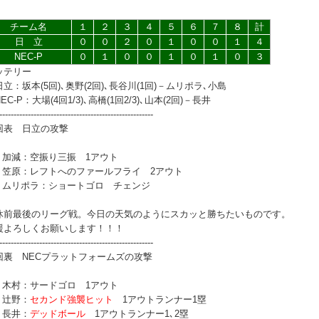
チーム名
１
２
３
４
５
６
７
８
計
日 立
０
０
２
０
１
０
０
１
４
NEC-P
０
１
０
０
１
０
１
０
３
ッテリー
立：坂本(5回)､奥野(2回)､長谷川(1回)－ムリポラ､小島
C-P：大場(4回1/3)､高橋(1回2/3)､山本(2回)－長井
------------------------------------------------------
回表 日立の攻撃
番 加減：空振り三振 1アウト
番 笠原：レフトへのファールフライ 2アウト
番 ムリポラ：ショートゴロ チェンジ
休前最後のリーグ戦。今日の天気のようにスカッと勝ちたいものです。
援よろしくお願いします！！！
------------------------------------------------------
回裏 NECプラットフォームズの攻撃
番 木村：サードゴロ 1アウト
 辻野：
セカンド強襲ヒット
1アウトランナー1塁
 長井：
デッドボール
1アウトランナー1､2塁