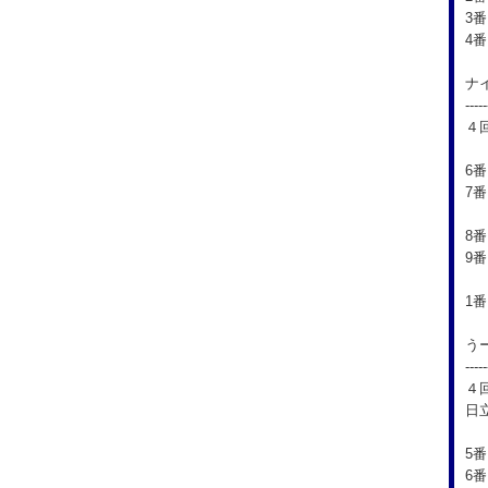
3
4
ナ
-----
４
6
7番
1
8
9
渡
1
う
-----
４
日
5
6