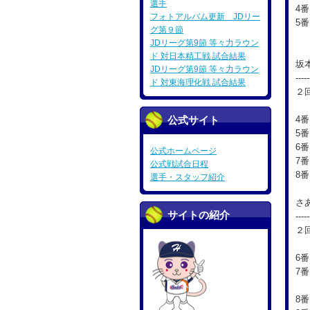
選手
4
フォトアルバム更新 JDリー
5
グ第９節
バ
JDリーグ第9節 等々力ラウン
ド 対日本精工戦 試合結果
坂
JDリーグ第9節 等々力ラウン
-----
ド 対東海理化戦 試合結果
２
公式サイト
4
5番
6
公式ホームページ
7番
公式戦試合日程
8
選手・スタッフ紹介
さ
サイトの紹介
-----
２
6番
7番
打
8