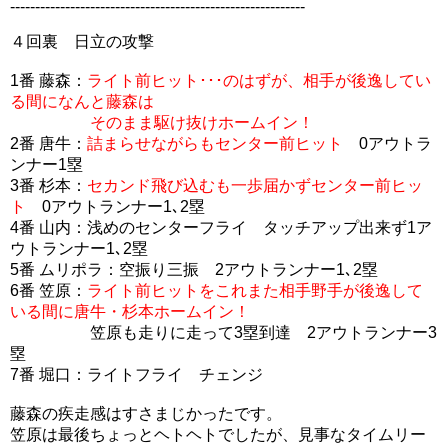
-----------------------------------------------------------
４回裏 日立の攻撃
1番 藤森：
ライト前ヒット･･･のはずが、相手が後逸してい
る間になんと藤森は
そのまま駆け抜けホームイン！
2番 唐牛：
詰まらせながらもセンター前ヒット
0アウトラ
ンナー1塁
3番 杉本：
セカンド飛び込むも一歩届かずセンター前ヒッ
ト
0アウトランナー1､2塁
4番 山内：浅めのセンターフライ タッチアップ出来ず1ア
ウトランナー1､2塁
5番 ムリポラ：空振り三振 2アウトランナー1､2塁
6番 笠原：
ライト前ヒットをこれまた相手野手が後逸して
いる間に唐牛・杉本ホームイン！
笠原も走りに走って3塁到達 2アウトランナー3
塁
7番 堀口：ライトフライ チェンジ
藤森の疾走感はすさまじかったです。
笠原は最後ちょっとヘトヘトでしたが、見事なタイムリー