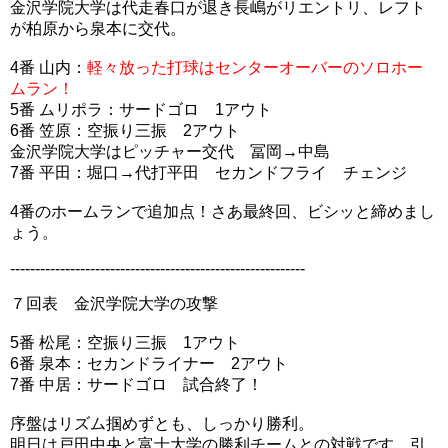
金沢学院大学は代走春口が退き長嶋がリエントリ、レフト
が柏原から泉本に交代。
4番 山内：
軽々放った打球はセンターオーバーのソロホー
ムラン！
5番 ムリポラ：サードゴロ 1アウト
6番 笠原：空振り三振 2アウト
金沢学院大学はピッチャー交代 冨岡→中島
7番 平田：堀口→代打平田 セカンドフライ チェンジ
4番のホームランで追加点！さあ最終回、ビシッと締めまし
ょう。
-----------------------------------------------------------
７回表 金沢学院大学の攻撃
5番 松尾：空振り三振 1アウト
6番 泉本：セカンドライナー 2アウト
7番 中居：サードゴロ 試合終了！
序盤はリズム掴めずとも、しっかり勝利。
明日は戸田中央と富士大学の勝利チームとの対戦です。引