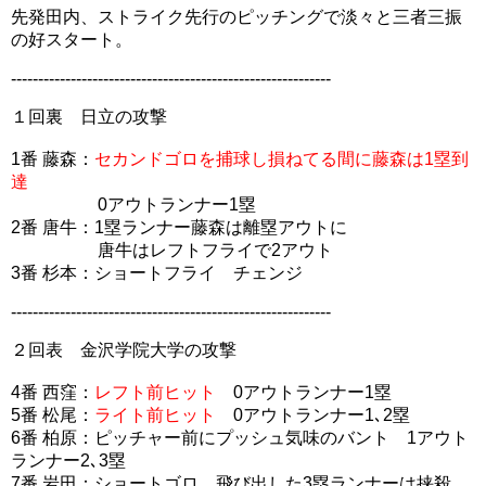
先発田内、ストライク先行のピッチングで淡々と三者三振
の好スタート。
-----------------------------------------------------------
１回裏 日立の攻撃
1番 藤森：
セカンドゴロを捕球し損ねてる間に藤森は1塁到
達
0アウトランナー1塁
2番 唐牛：1塁ランナー藤森は離塁アウトに
唐牛はレフトフライで2アウト
3番 杉本：ショートフライ チェンジ
-----------------------------------------------------------
２回表 金沢学院大学の攻撃
4番 西窪：
レフト前ヒット
0アウトランナー1塁
5番 松尾：
ライト前ヒット
0アウトランナー1､2塁
6番 柏原：ピッチャー前にプッシュ気味のバント 1アウト
ランナー2､3塁
7番 岩田：ショートゴロ、飛び出した3塁ランナーは挟殺