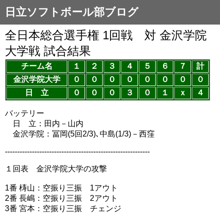
日立ソフトボール部ブログ
全日本総合選手権 1回戦 対 金沢学院
大学戦 試合結果
チーム名
１
２
３
４
５
６
７
計
金沢学院大学
０
０
０
０
０
０
０
０
日 立
０
０
０
３
０
１
ｘ
４
バッテリー
日 立：田内－山内
金沢学院：冨岡(5回2/3)､中島(1/3)－西窪
-----------------------------------------------------------
１回表 金沢学院大学の攻撃
1番 梼山：空振り三振 1アウト
2番 長嶋：空振り三振 2アウト
3番 宮本：空振り三振 チェンジ