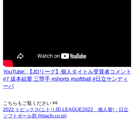
YouTube: 【JDリーグ】個人タイトル受賞者コメント
#7 坂本結愛 三塁手 #shorts #softball #日立サンディ
ーバ
こちらもご覧ください
2022 トピックス(ニトリJD.LEAGUE2022 個人賞)：日立
ソフトボール部 (hitachi.co.jp)