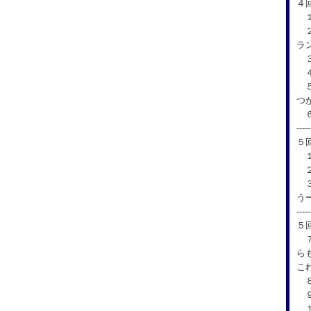
４
１
２
ラ
３
４
５
つ
６
-----
５
１
２
３
う
-----
５
７
ら
こ
８
９
１