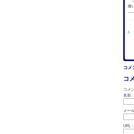
５
痛
-----
X
コメ
コ
コメ
名前
メー
URL