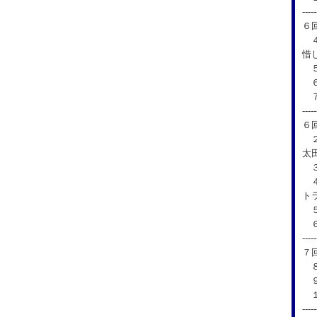
-----
６
４
惜
５
６
７
-----
６
２
太
３
４
ト
５
６
-----
７
８
９
１
-----