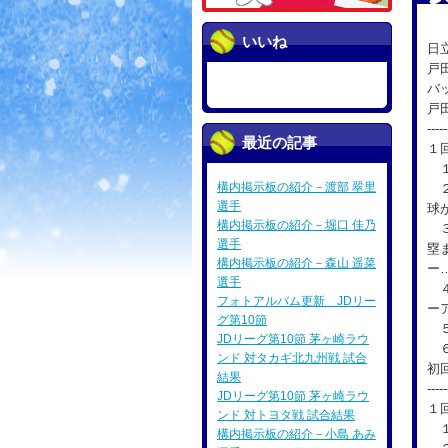
１
いいね
日
戸
バ
戸
-----
最近の記事
１
１
構内掲示板の紹介－渡部 翠里
２
選手
球
構内掲示板の紹介－堀口 佳乃
３
選手
塁
構内掲示板の紹介－森山 遥菜
ー
選手
４
フォトアルバム更新 JDリー
ー
グ第10節
５
JDリーグ第10節 茅ヶ崎ラウ
６
ンド 対タカギ北九州戦 試合
初
結果
-----
JDリーグ第10節 茅ヶ崎ラウ
１
ンド 対トヨタ戦 試合結果
１
構内掲示板の紹介－小島 あみ