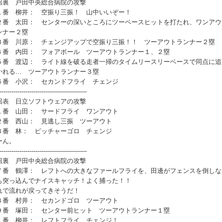
回裏 戸田中央総合病院の攻撃
番 柳井： 空振り三振！ 山中いいぞー！
番 太田： センターの深いところにツーベースヒットを打たれ、ワンアウ
ンナー２塁
番 川原： チェンジアップで空振り三振！！ ツーアウトランナー２塁
番 内田： フォアボール ツーアウトランナー１、２塁
番 渡辺： ライト線を破る走者一掃のタイムリースリーベースで同点に追
かれる… ツーアウトランナー３塁
番 小沢： セカンドフライ チェンジ
--------------------------------------------
回表 日立ソフトウェアの攻撃
番 山田： サードフライ ワンアウト
番 西山： 見逃し三振 ツーアウト
番 林： ピッチャーゴロ チェンジ
ーん。
--------------------------------------------
回裏 戸田中央総合病院の攻撃
番 鶴澤： レフトへの大きなファールフライを、田邊がフェンスを倒しな
も突っ込んでナイスキャッチ！よく捕った！！
れで流れが戻ってきそうだ！
番 村井： セカンドゴロ ツーアウト
番 塚田： センター前ヒット ツーアウトランナー１塁
番 柳井： レフトフライ チェンジ！