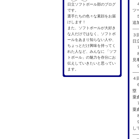
４
日立ソフトボール部のブログ
ツ
です。
選手たちの色々な素顔をお届
５
けします！
追
また、ソフトボールが大好き
-----
な人だけではなく、ソフトボ
３
ールをあまり知らない人や、
日
ちょっとだけ興味を持ってく
７
れた人など、みんなに 「ソフ
８
トボール」の魅力を存分にお
見
伝えしていきたいと思ってい
９
ます。
-----
４
６
塁
粟
７
粟
８
９
し
-----