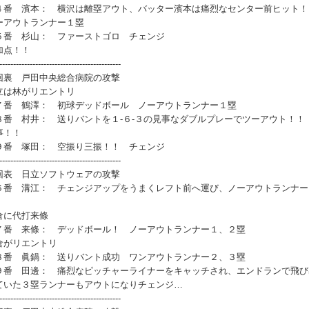
番 濱本： 横沢は離塁アウト、バッター濱本は痛烈なセンター前ヒット
ーアウトランナー１塁
番 杉山： ファーストゴロ チェンジ
加点！！
--------------------------------------------
回裏 戸田中央総合病院の攻撃
立は林がリエントリ
番 鶴澤： 初球デッドボール ノーアウトランナー１塁
番 村井： 送りバントを１-６-３の見事なダブルプレーでツーアウト！！
事！！
番 塚田： 空振り三振！！ チェンジ
--------------------------------------------
回表 日立ソフトウェアの攻撃
番 溝江： チェンジアップをうまくレフト前へ運び、ノーアウトランナー
倉に代打来條
番 来條： デッドボール！ ノーアウトランナー１、２塁
倉がリエントリ
番 眞鍋： 送りバント成功 ワンアウトランナー２、３塁
番 田邊： 痛烈なピッチャーライナーをキャッチされ、エンドランで飛び
ていた３塁ランナーもアウトになりチェンジ…
--------------------------------------------