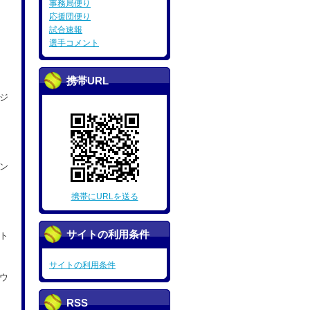
事務局便り
応援団便り
試合速報
選手コメント
携帯URL
ジ
ン
携帯にURLを送る
サイトの利用条件
ト
サイトの利用条件
ウ
RSS