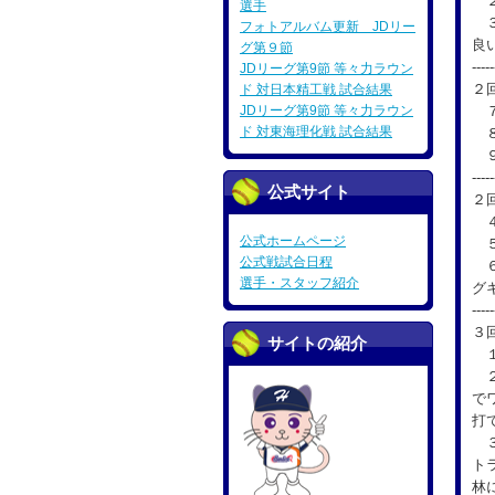
２
選手
３
フォトアルバム更新 JDリー
良
グ第９節
-----
JDリーグ第9節 等々力ラウン
２
ド 対日本精工戦 試合結果
JDリーグ第9節 等々力ラウン
７
ド 対東海理化戦 試合結果
８
９
-----
公式サイト
２
４
公式ホームページ
５
公式戦試合日程
６
選手・スタッフ紹介
グ
-----
３
サイトの紹介
１
２
で
打
３
ト
林