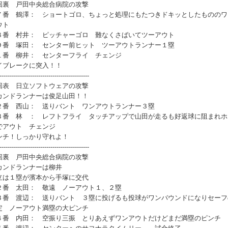
回裏 戸田中央総合病院の攻撃
番 鶴澤： ショートゴロ、ちょっと処理にもたつきドキッとしたもののワ
ウト
番 村井： ピッチャーゴロ 難なくさばいてツーアウト
番 塚田： センター前ヒット ツーアウトランナー１塁
番 柳井： センターフライ チェンジ
イブレークに突入！！
--------------------------------------------
回表 日立ソフトウェアの攻撃
カンドランナーは俊足山田！！
番 西山： 送りバント ワンアウトランナー３塁
番 林 ： レフトフライ タッチアップで山田が走るも好返球に阻まれホ
でアウト チェンジ
ンチ！しっかり守れよ！
--------------------------------------------
回裏 戸田中央総合病院の攻撃
カンドランナーは柳井
立は１塁が濱本から手塚に交代
番 太田： 敬遠 ノーアウト１、２塁
番 渡辺： 送りバント ３塁に投げるも投球がワンバウンドになりセーフ
定 ノーアウト満塁の大ピンチ
番 内田： 空振り三振 とりあえずワンアウトだけどまだ満塁のピンチ