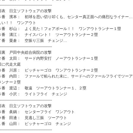
--------------------------------------------
回表 日立ソフトウェアの攻撃
番 濱本： 初球を思い切り叩くも、センター真正面への痛烈なライナー…
しい！！ ワンアウト
番 杉山： よく見た！フォアボール！！ ワンアウトランナー１塁
番 溝江： ナイスバント！ ツーアウトランナー２塁
番 粟倉： 空振り三振 チェンジ…
--------------------------------------------
回裏 戸田中央総合病院の攻撃
番 太田： サード内野安打 ノーアウトランナー１塁
田に代走大庭
番 川原： ピッチャーゴロ ワンアウトランナー２塁
番 内田： ファールで粘られた末に、サードへのファールフライでツーア
ランナー２塁
番 渡辺： 敬遠 ツーアウトランナー１、２塁
番 小沢： ライトフライ チェンジ
--------------------------------------------
回表 日立ソフトウェアの攻撃
番 眞鍋： センターフライ ワンアウト
番 田邊： 見逃し三振 ツーアウト
番 山田： ピッチャーゴロ チェンジ
--------------------------------------------