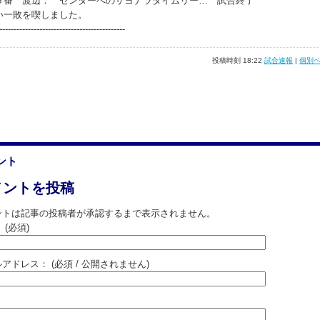
番 渡辺： センターへのサヨナラタイムリー… 試合終了
い一敗を喫しました。
--------------------------------------------
投稿時刻 18:22
試合速報
|
個別
ント
メントを投稿
ントは記事の投稿者が承認するまで表示されません。
：
(必須)
ルアドレス：
(必須 / 公開されません)
：