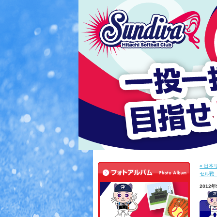
« 日
セル戦 
2012年