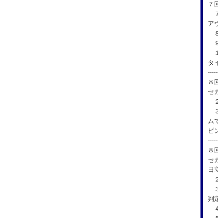
７
７
ア
８
９
１
タ
-----
８
セ
２
３
ム
ピ
-----
８
セ
日
２
３
判
４