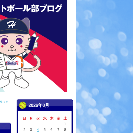
立マク
2026年8月
日
月
火
水
木
金
土
1
2
3
4
5
6
7
8