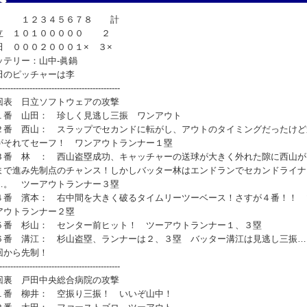
２３４５６７８ 計
立 １０１０００００ ２
田 ０００２０００１× ３×
ッテリー：山中-眞鍋
田のピッチャーは李
--------------------------------------------
回表 日立ソフトウェアの攻撃
番 山田： 珍しく見逃し三振 ワンアウト
番 西山： スラップでセカンドに転がし、アウトのタイミングだったけど
がそれてセーフ！ ワンアウトランナー１塁
番 林 ： 西山盗塁成功、キャッチャーの送球が大きく外れた隙に西山が
まで進み先制点のチャンス！しかしバッター林はエンドランでセカンドライナ
…。 ツーアウトランナー３塁
番 濱本： 右中間を大きく破るタイムリーツーベース！さすが４番！！ 
アウトランナー２塁
番 杉山： センター前ヒット！ ツーアウトランナー１、３塁
番 溝江： 杉山盗塁、ランナーは２、３塁 バッター溝江は見逃し三振…
回から先制！
--------------------------------------------
回裏 戸田中央総合病院の攻撃
番 柳井： 空振り三振！ いいぞ山中！