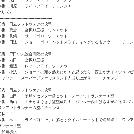
番 太田： ファーストゴロ ツーアウト
番 川原： ライトフライ チェンジ！
いリズム！
--------------------------------------------
回表 日立ソフトウェアの攻撃
番 粟倉： 空振り三振 ワンアウト
番 眞鍋： サードゴロ ツーアウト
番 田邊： ショートゴロ ヘッドスライディングするもアウト… チェン
--------------------------------------------
回裏 戸田中央総合病院の攻撃
番 内田： 空振り三振！
番 渡辺： レフトフライ ツーアウト
番 小沢： ショートの頭を越えたか！と思ったら、西山がナイスジャンピ
キャッチ！！スーパープレーでスタンド大盛り上がり！！ チェンジ
--------------------------------------------
回表 日立ソフトウェアの攻撃
番 山田： 初球をセンター前ヒット ノーアウトランナー１塁
番 西山： 山田がすぐさま盗塁成功！ バッター西山はさすがの送りバン
ワンアウトランナー３塁のチャンス
て林！！
番 林 ： ライト前に上手に落とすタイムリーヒットで追加点！ ワンア
ランナー１塁
に代走横沢