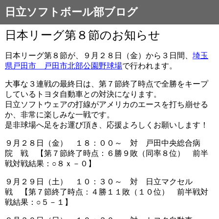
日立ソフトボール部ブログ
日本リーグ第８節のお知らせ
日本リーグ第８節が、９月２８日（金）から３日間、
埼玉
県戸田市 戸田市北部公園野球場
で行われます。
大事な３連戦の最終日は、第７節終了時点で全勝をキープ
しているトヨタ自動車との対決になります。
日立ソフトウェアの打線がアメリカのエースを打ち崩せる
か、非常に楽しみな一戦です。
是非球場へ足をお運び頂き、応援よろしくお願いします！
９月２８日（金） １８：００～ 対 戸田中央総合病
院 戦 【第７節終了時点：６勝９敗（同率８位） 前半
戦対戦結果：○８ｘ－０】
９月２９日（土） １０：３０～ 対 日立マクセル
戦 【第７節終了時点：４勝１１敗（１０位） 前半戦対
戦結果：○５－１】