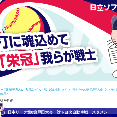
本リーグ第8節戸田大会 対日立マクセル戦 試合結果
|
メイン
|
日本リーグ第8節戸田大会 対トヨタ
結果 »
9月30日 (日)
日本リーグ第8節戸田大会 対トヨタ自動車戦 スタメン