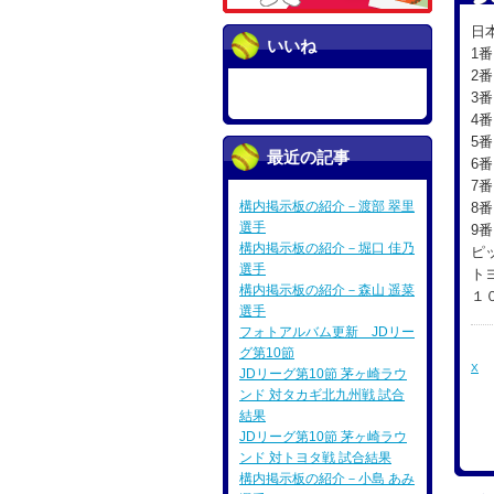
日
いいね
1
2
3
4
5
最近の記事
6
7
構内掲示板の紹介－渡部 翠里
8
選手
9
構内掲示板の紹介－堀口 佳乃
ピ
選手
ト
構内掲示板の紹介－森山 遥菜
１
選手
フォトアルバム更新 JDリー
グ第10節
X
JDリーグ第10節 茅ヶ崎ラウ
ンド 対タカギ北九州戦 試合
結果
JDリーグ第10節 茅ヶ崎ラウ
ンド 対トヨタ戦 試合結果
構内掲示板の紹介－小島 あみ