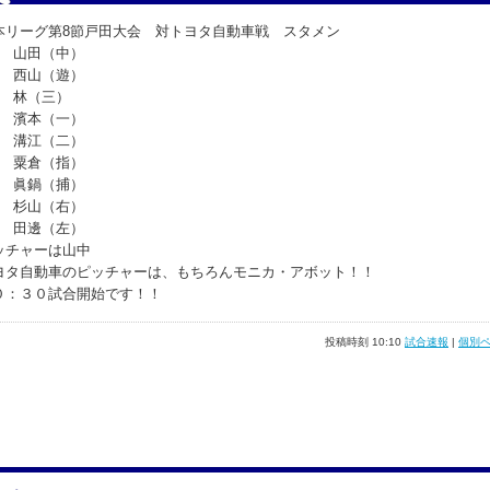
本リーグ第8節戸田大会 対トヨタ自動車戦 スタメン
番 山田（中）
番 西山（遊）
番 林（三）
番 濱本（一）
番 溝江（二）
番 粟倉（指）
番 眞鍋（捕）
番 杉山（右）
番 田邊（左）
ッチャーは山中
ヨタ自動車のピッチャーは、もちろんモニカ・アボット！！
０：３０試合開始です！！
投稿時刻 10:10
試合速報
|
個別