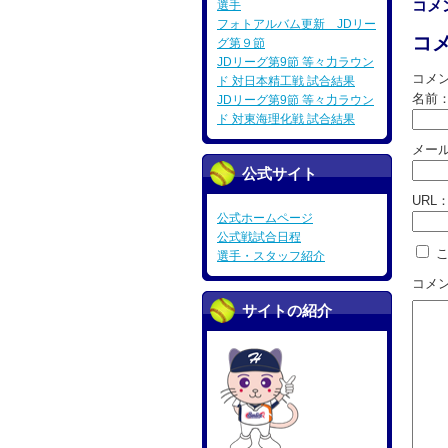
コメ
選手
フォトアルバム更新 JDリー
コ
グ第９節
JDリーグ第9節 等々力ラウン
コメ
ド 対日本精工戦 試合結果
名前
JDリーグ第9節 等々力ラウン
ド 対東海理化戦 試合結果
メー
公式サイト
URL
公式ホームページ
公式戦試合日程
こ
選手・スタッフ紹介
コメ
サイトの紹介