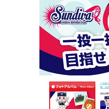
« 日
戦 試合
2012年