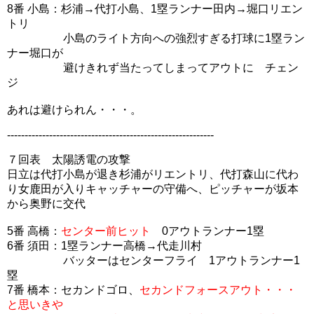
8番 小島：杉浦→代打小島、1塁ランナー田内→堀口リエン
トリ
小島のライト方向への強烈すぎる打球に1塁ラン
ナー堀口が
避けきれず当たってしまってアウトに チェン
ジ
あれは避けられん・・・。
-----------------------------------------------------------
７回表 太陽誘電の攻撃
日立は代打小島が退き杉浦がリエントリ、代打森山に代わ
り女鹿田が入りキャッチャーの守備へ、ピッチャーが坂本
から奥野に交代
5番 高橋：
センター前ヒット
0アウトランナー1塁
6番 須田：1塁ランナー高橋→代走川村
バッターはセンターフライ 1アウトランナー1
塁
7番 橋本：セカンドゴロ、
セカンドフォースアウト・・・
と思いきや