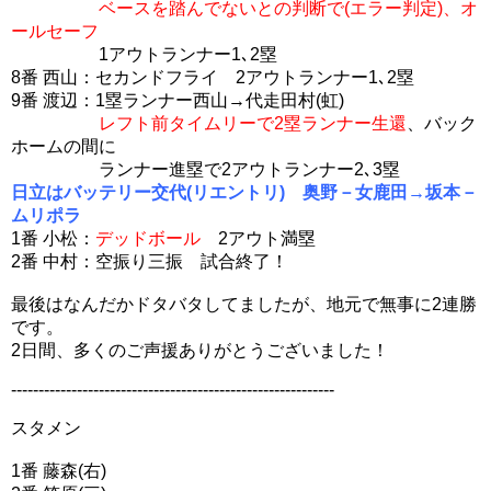
ベースを踏んでないとの判断で(エラー判定)、オ
ールセーフ
1アウトランナー1､2塁
8番 西山：セカンドフライ 2アウトランナー1､2塁
9番 渡辺：1塁ランナー西山→代走田村(虹)
レフト前タイムリーで2塁ランナー生還
、バック
ホームの間に
ランナー進塁で2アウトランナー2､3塁
日立はバッテリー交代(リエントリ) 奥野－女鹿田→坂本－
ムリポラ
1番 小松：
デッドボール
2アウト満塁
2番 中村：空振り三振 試合終了！
最後はなんだかドタバタしてましたが、地元で無事に2連勝
です。
2日間、多くのご声援ありがとうございました！
-----------------------------------------------------------
スタメン
1番 藤森(右)