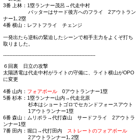
3番 上林：1塁ランナー茂呂→代走中村
バッターはサード後方へのフライ 2アウトラン
ナー1､2塁
4番 横山：レフトフライ チェンジ
一発出たら逆転の緊迫したシーンで相手主力をよくぞ打ち
取りました。
-----------------------------------------------------------
６回裏 日立の攻撃
太陽誘電は代走中村がライトの守備に、ライト横山がOPO
に変更
4番 山内：
フォアボール
0アウトランナー1塁
5番 杉本：1塁ランナー山内→代走北原
杉本はショートゴロでセカンドフォースアウト
1アウトランナー1塁
6番 森山：ムリポラ→代打森山 サードフライ 2アウトラ
ンナー1塁
7番 田内：堀口→代打田内
ストレートのフォアボール
2アウトランナー1､2塁