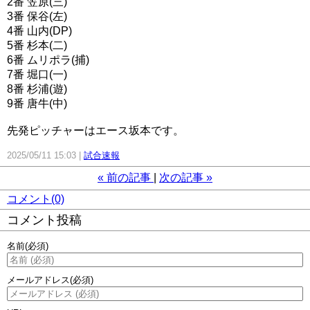
2番 笠原(三)
3番 保谷(左)
4番 山内(DP)
5番 杉本(二)
6番 ムリポラ(捕)
7番 堀口(一)
8番 杉浦(遊)
9番 唐牛(中)
先発ピッチャーはエース坂本です。
2025/05/11 15:03
試合速報
«
前の記事
次の記事
»
コメント(0)
コメント投稿
名前
(必須)
メールアドレス
(必須)