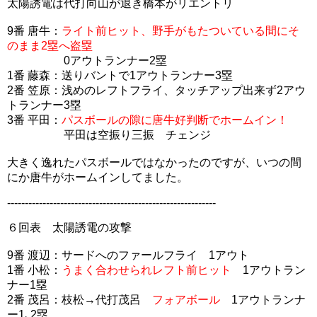
太陽誘電は代打向山が退き橋本がリエントリ
9番 唐牛：
ライト前ヒット、野手がもたついている間にそ
のまま2塁へ盗塁
0アウトランナー2塁
1番 藤森：送りバントで1アウトランナー3塁
2番 笠原：浅めのレフトフライ、タッチアップ出来ず2アウ
トランナー3塁
3番 平田：
パスボールの隙に唐牛好判断でホームイン！
平田は空振り三振 チェンジ
大きく逸れたパスボールではなかったのですが、いつの間
にか唐牛がホームインしてました。
-----------------------------------------------------------
６回表 太陽誘電の攻撃
9番 渡辺：サードへのファールフライ 1アウト
1番 小松：
うまく合わせられレフト前ヒット
1アウトラン
ナー1塁
2番 茂呂：枝松→代打茂呂
フォアボール
1アウトランナ
ー1､2塁