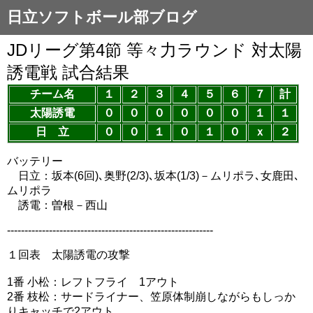
日立ソフトボール部ブログ
JDリーグ第4節 等々力ラウンド 対太陽
誘電戦 試合結果
チーム名
１
２
３
４
５
６
７
計
太陽誘電
０
０
０
０
０
０
１
１
日 立
０
０
１
０
１
０
ｘ
２
バッテリー
日立：坂本(6回)､奥野(2/3)､坂本(1/3)－ムリポラ､女鹿田､
ムリポラ
誘電：曽根－西山
-----------------------------------------------------------
１回表 太陽誘電の攻撃
1番 小松：レフトフライ 1アウト
2番 枝松：サードライナー、笠原体制崩しながらもしっか
りキャッチで2アウト